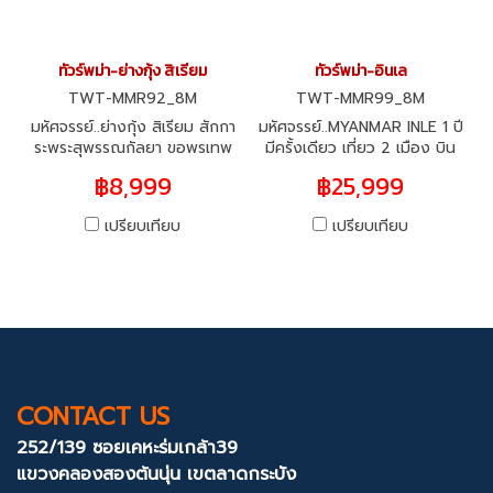
ทัวร์พม่า-ย่างกุ้ง สิเรียม
ทัวร์พม่า-อินเล
TWT-MMR92_8M
TWT-MMR99_8M
มหัศจรรย์..ย่างกุ้ง สิเรียม สักกา
มหัศจรรย์..MYANMAR INLE 1 ปี
ระพระสุพรรณกัลยา ขอพรเทพ
มีครั้งเดียว เที่ยว 2 เมือง บิน
ทันใจ 5 องค์ 2 วัน 1 คืน
ภายในไปกลับ ย่างกุ้ง-อินเล 3
฿8,999
฿25,999
วัน 2 คืน
เปรียบเทียบ
เปรียบเทียบ
CONTACT US
252/139 ซอยเคหะร่มเกล้า39
แขวงคลองสองต้นนุ่น
เขตลาดกระบัง