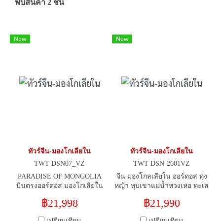
พบสินค้า 2 ชิ้น
New
New
ทัวร์จีน-มองโกเลียใน
ทัวร์จีน-มองโกเลียใน
TWT DSN07_VZ
TWT DSN-2601VZ
PARADISE OF MONGOLIA
จีน มองโกลเลียใน ออร์ดอส ทุ่ง
บินตรงออร์ดอส มองโกเลียใน
หญ้า หุบเขาแม่น้ำหวงเหอ ทะเล
หุบเขาคลื่นจิงเปียน 5 วัน 4 คืน
ทรายเสี่ยงซาวาน (พักเกอร์-รวม
฿21,998
฿21,990
JUN-OCT 2026
ขี่อูฐ) 5 วัน 4 คืน
เปรียบเทียบ
เปรียบเทียบ