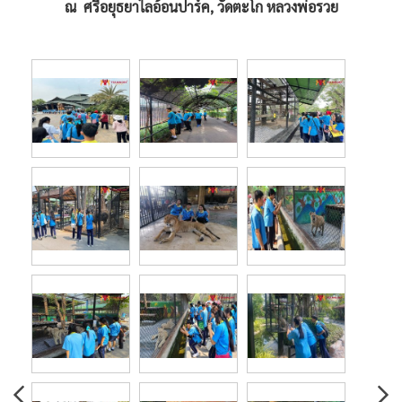
ณ ศรีอยุธยาไลอ้อนปาร์ค, วัดตะโก หลวงพ่อรวย