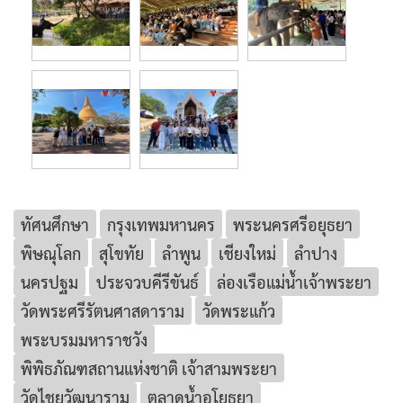
ทัศนศึกษา
กรุงเทพมหานคร
พระนครศรีอยุธยา
พิษณุโลก
สุโขทัย
ลำพูน
เชียงใหม่
ลำปาง
นครปฐม
ประจวบคีรีขันธ์
ล่องเรือแม่น้ำเจ้าพระยา
วัดพระศรีรัตนศาสดาราม
วัดพระแก้ว
พระบรมมหาราชวัง
พิพิธภัณฑสถานแห่งชาติ เจ้าสามพระยา
วัดไชยวัฒนาราม
ตลาดน้ำอโยธยา