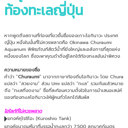
ท้องทะเลญี่ปุ่น
หากพูดถึงสถานที่ท่องเที่ยวขึ้นชื่อของเกาะโอกินาวะ ประเทศ
ญี่ปุ่น หนึ่งในนั้นที่ไม่ควรพลาดคือ Okinawa Churaumi
Aquarium พิพิธภัณฑ์สัตว์น้ำที่ยิ่งใหญ่และอลังการที่สุดแห่ง
หนึ่งของโลก ซึ่งจะพาคุณดำดิ่งสู่โลกใต้ท้องทะเลอันน่าพิศวง
ความหมายของชื่อ
คำว่า “
Churaumi
” มาจากภาษาท้องถิ่นโอกินาวะ โดย Chura
แปลว่า “สวยงาม” ส่วน Umi แปลว่า “ทะเล” รวมกันแล้วหมาย
ถึง “ทะเลที่งดงาม” ชื่อที่สะท้อนความตั้งใจในการนำเสนอเสน่ห์
ของท้องทะเลโอกินาวะให้ผู้คนทั่วโลกได้สัมผัส
ไฮไลท์ที่ไม่ควรพลาด
แทงค์คุโรชิโอะ (Kuroshio Tank)
แทงค์ขนาดมหึมาที่บรรจุน้ำทะเลกว่า 7,500 ลูกบาศก์เมตร