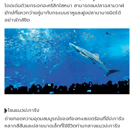
โดดเด่นด้วยกระจกอะคริลิกใสหนา สามารถชมปลาฉลามวาฬ
ยักษ์ที่แหวกว่ายคู่มากับกระเบนราหูและฝูงปลานานาชนิดได้
อย่างใกล้ชิด
โซนแนวปะการัง
ถ่ายทอดความอุดมสมบูรณ์ของท้องทะเลเขตร้อนที่มีปะการัง
หลากสีสันและปลาขนาดเล็กที่ใช้ชีวิตท่ามกลางแนวปะการัง