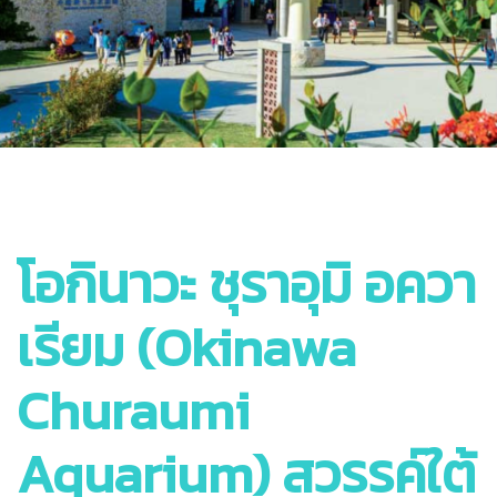
โอกินาวะ ชุราอุมิ อควา
เรียม (Okinawa
Churaumi
Aquarium) สวรรค์ใต้