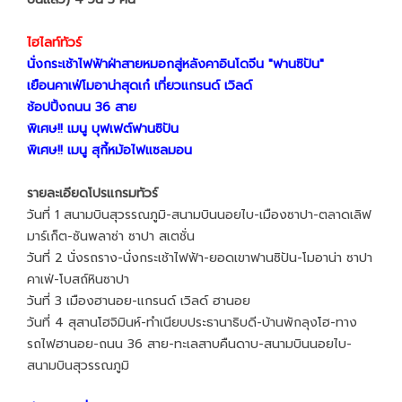
ไฮไลท์ทัวร์
นั่งกระเช้าไฟฟ้าฝ่าสายหมอกสู่หลังคาอินโดจีน "ฟานซิปัน"
เยือนคาเฟ่โมอาน่าสุดเก๋ เที่ยวแกรนด์ เวิลด์
ช้อปปิ้งถนน 36 สาย
พิเศษ!! เมนู บุฟเฟต์ฟานซิปัน
พิเศษ!! เมนู สุกี้หม้อไฟแซลมอน
รายละเอียดโปรแกรมทัวร์
วันที่ 1 สนามบินสุวรรณภูมิ-สนามบินนอยไบ-เมืองซาปา-ตลาดเลิฟ
มาร์เก็ต-ซันพลาซ่า ซาปา สเตชั่น
วันที่ 2 นั่งรถราง-นั่งกระเช้าไฟฟ้า-ยอดเขาฟานซิปัน-โมอาน่า ซาปา
คาเฟ่-โบสถ์หินซาปา
วันที่ 3 เมืองฮานอย-แกรนด์ เวิลด์ ฮานอย
วันที่ 4 สุสานโฮจิมินห์-ทำเนียบประธานาธิบดี-บ้านพักลุงโฮ-ทาง
รถไฟฮานอย-ถนน 36 สาย-ทะเลสาบคืนดาบ-สนามบินนอยไบ-
สนามบินสุวรรณภูมิ