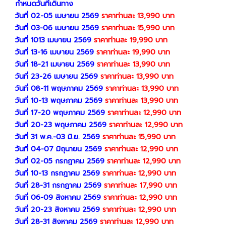
กำหนดวันที่เดินทาง
วันที่ 02-05 เมษายน 2569
ราคาท่านละ 13,990 บาท
วันที่ 03-06 เมษายน 2569
ราคาท่านละ 15,990 บาท
วันที่ 1013 เมษายน 2569
ราคาท่านละ 19,990 บาท
วันที่ 13-16 เมษายน 2569
ราคาท่านละ 19,990 บาท
วันที่ 18-21 เมษายน 2569
ราคาท่านละ 13,990 บาท
วันที่ 23-26 เมษายน 2569
ราคาท่านละ 13,990 บาท
วันที่ 08-11 พฤษภาคม 2569
ราคาท่านละ 13,990 บาท
วันที่ 10-13 พฤษภาคม 2569
ราคาท่านละ 13,990 บาท
วันที่ 17-20 พฤษภาคม 2569
ราคาท่านละ 12,990 บาท
วันที่ 20-23 พฤษภาคม 2569
ราคาท่านละ 12,990 บาท
วันที่ 31 พ.ค.-03 มิ.ย. 2569
ราคาท่านละ 15,990 บาท
วันที่ 04-07 มิถุนายน 2569
ราคาท่านละ 12,990 บาท
วันที่ 02-05 กรกฎาคม 2569
ราคาท่านละ 12,990 บาท
วันที่ 10-13 กรกฎาคม 2569
ราคาท่านละ 12,990 บาท
วันที่ 28-31 กรกฎาคม 2569
ราคาท่านละ 17,990 บาท
วันที่ 06-09 สิงหาคม 2569
ราคาท่านละ 12,990 บาท
วันที่ 20-23 สิงหาคม 2569
ราคาท่านละ 12,990 บาท
วันที่ 28-31 สิงหาคม 2569
ราคาท่านละ 12,990 บาท