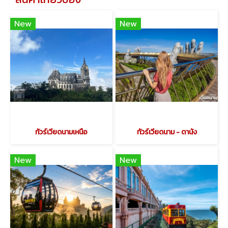
New
New
ทัวร์เวียดนามเหนือ
ทัวร์เวียดนาม - ดานัง
New
New