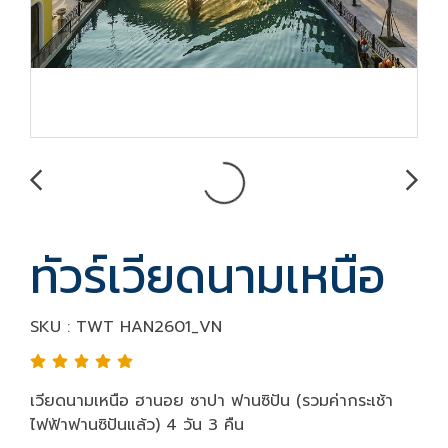
ทัวร์เวียดนามเหนือ
SKU : TWT HAN2601_VN
เวียดนามเหนือ ฮานอย ซาปา ฟานซิปัน (รวมค่ากระเช้า
ไฟฟ้าฟานซิปันแล้ว) 4 วัน 3 คืน