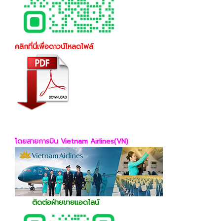
คลิกที่นี่เพื่อดาวน์โหลดไฟล์
โดยสายการบิน Vietnam Airlines(VN)
ติดต่อฝ่ายขายแอดไลน์