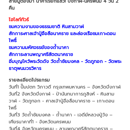
สายมูต้องมา นาคาเรียกแล้ว! บึงกาฬ-นครพนม 4 วัน 2
คืน
ไฮไลท์ทัวร์
ชมความงามของธรรมชาติ หินสามวาฬ
สักการะศาลเจ้าปู่อือลือนาคราช และล่องเรือชมเกาะดอน
โพธิ์
ชมความมหัศจรรย์ของถ้ำนาคา
สักการะลานพญาศรีสัตตนาคราช
อิ่มบุญไหว้พระวัดดัง วัดถ้ำชัยมงคล - วัดภูทอก - วัดพระ
ธาตุพนมวรวิหาร
รายละเอียดโปรแกรม
วันที่1 ปั๊มปตท วิภาวดี กรุงเทพมหานคร – จังหวัดบึงกาฬ
วันที่2 จังหวัดบึงกาฬ - ป่านันทนาการภูสิงห์ - หินสาม
วาฬ - วัดภูทอก - ศาลเจ้าปู่อือลือนาคราช – เกาะดอน
โพธิ์
วันที่3 วัดถ้ำชัยมงคล - ถ้ำนาคา - เจดีย์หลวงปู่วัง –
เศียรนาคาที่1 - จังหวัดนครพนม
วันที่4 จังหวัดนครพนม - ลานพญาศรีสัตตนาคราช –