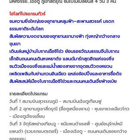
มหัศจรรย์...เฉิงตู ภูเขาสี่ดรุณี ชมใบไม้เปลี่ยนสี 4 วัน 3 คืน
ไฮไลท์โปรแกรมทัวร์
ชมความยิ่งใหญ่ของอุทยานหลุมฟ้า–สะพานสวรรค์ มรดก
ธรรมชาติระดับโลก
สัมผัสความงดงามของอุทยานเขานางฟ้า ทุ่งหญ้ากว้างกลาง
ขุนเขา
เดินเล่นหมู่บ้านโบราณฉือชิโข่ว ย้อนรอยวัฒนธรรมจีนโบราณ
เช็กอินถนนคนเดินหงหยาต้ง แลนด์มาร์กสุดฮิตแห่งฉงชิ่ง
ชมวิวเมืองฉงชิ่งและแม่น้ำสองสายจากจุดชมวิวถงหยวน
เพลิดเพลินกับย่านกวนอินเฉียว แหล่งช้อปปิ้งและอาหารชื่อดัง
สัมผัสเสน่ห์เมืองโบราณฉือชิโข่วและถนนคนเดินเจี่ยฟ่างเป่ย
รายละเอียดโปรแกรม
วันที่ 1 สนามบินสุวรรณภูมิ - สนามบินเฉิงตูเทียนฟู
วันที่ 2 อุทยานภูเขาสี่ดรุณี (ชื่อกูเหนี่ยงซาน) - หุบเขาซวงเฉียวโกว
- เมืองตูเจียงเอี้ยน
วันที่ 3 จัตุรัสหย่างเทียนวู - หมีแพนด้าเซลฟี่ - ศูนย์อนุรักษ์หมี
แพนด้า (รวมรถแบตเตอรี่) - เมืองเฉิงตู - ถนนคนเดินซอยกว้าง
ซอยแคบ