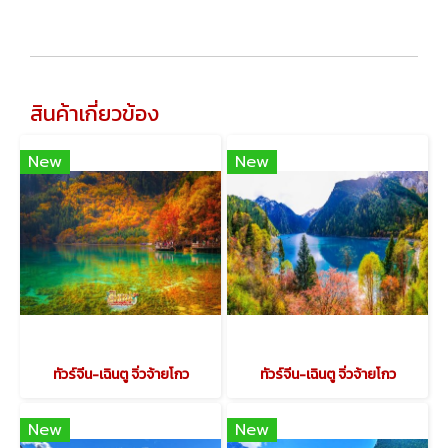
สินค้าเกี่ยวข้อง
New
New
ทัวร์จีน-เฉินตู จิ่วจ้ายโกว
ทัวร์จีน-เฉินตู จิ่วจ้ายโกว
New
New