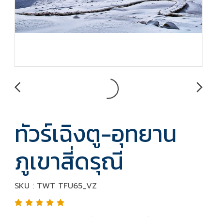
ทัวร์เฉิงตู-อุทยาน
ภูเขาสี่ดรุณี
SKU : TWT TFU65_VZ