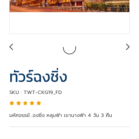
ทัวร์ฉงชิ่ง
SKU : TWT-CKG19_FD
มหัศจรรย์...ฉงชิ่ง หลุมฟ้า เขานางฟ้า 4 วัน 3 คืน