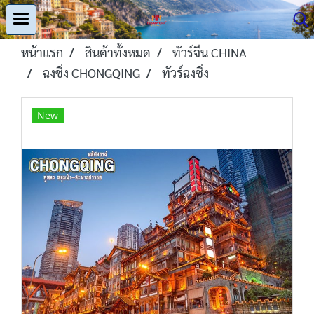
หน้าแรก
สินค้าทั้งหมด
ทัวร์จีน CHINA
ฉงชิ่ง CHONGQING
ทัวร์ฉงชิ่ง
New