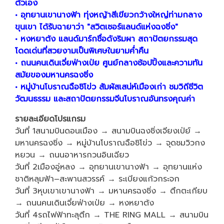
ตัวเอง
• อุทยานเขานางฟ้า ทุ่งหญ้าสีเขียวกว้างใหญ่ท่ามกลาง
ขุนเขา ได้รับฉายาว่า "สวิตเซอร์แลนด์แห่งฉงชิ่ง"
• หงหยาต้ง แลนด์มาร์กชื่อดังริมผา สถาปัตยกรรมสุด
โดดเด่นที่สวยงามเป็นพิเศษในยามค่ำคืน
• ถนนคนเดินเจี่ยฟ่างเป่ย ศูนย์กลางช้อปปิ้งและความทัน
สมัยของมหานครฉงชิ่ง
• หมู่บ้านโบราณฉือชิโข่ว สัมผัสเสน่ห์เมืองเก่า ชมวิถีชีวิต
วัฒนธรรม และสถาปัตยกรรมจีนโบราณอันทรงคุณค่า
รายละเอียดโปรแกรม
วันที่ 1สนามบินดอนเมือง → สนามบินฉงชิ่งเจียงเป่ย์ →
มหานครฉงชิ่ง → หมู่บ้านโบราณฉือชิโข่ว → จุดชมวิวกง
หยวน → ถนนอาหารกวนอินเฉียว
วันที่ 2เมืองอู่หลง → อุทยานเขานางฟ้า → อุทยานแห่ง
ชาติหลุมฟ้า–สะพานสวรรค์ → ระเบียงแก้วกระจก
วันที่ 3หุบเขาเขานางฟ้า → มหานครฉงชิ่ง → ตึกตะเกียบ
→ ถนนคนเดินเจี่ยฟ่างเป่ย → หงหยาต้ง
วันที่ 4รถไฟฟ้าทะลุตึก → THE RING MALL → สนามบิน