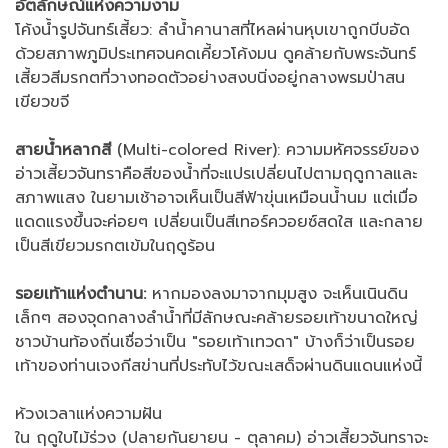
อัตลักษณ์แห่งความงาม
โค้งน้ำรูปจันทร์เสี้ยว: ลำน้ำคานาสที่ไหลผ่านหุบเขาถูกบีบอัด
ด้วยสภาพภูมิประเทศจนคดเคี้ยวโค้งมน ดูคล้ายกับพระจันทร์
เสี้ยวสีมรกตที่วางทอดตัวอย่างสงบนิ่งอยู่กลางพรมป่าสน
เขียวขจี
สายน้ำหลากสี
(Multi-colored River): ความมหัศจรรย์ของ
อ่าวเสี้ยวจันทราคือสีของน้ำที่จะแปรเปลี่ยนไปตามฤดูกาลและ
สภาพแสง ในยามเช้าอาจเห็นเป็นสีฟ้าขุ่นเหมือนน้ำนม แต่เมื่อ
แดดแรงขึ้นจะค่อยๆ เปลี่ยนเป็นสีเทอร์ควอยซ์สดใส และกลาย
เป็นสีเขียวมรกตเข้มในฤดูร้อน
รอยเท้าแห่งตำนาน:
หากมองลงมาจากมุมสูง จะเห็นเนินดิน
เล็กๆ สองจุดกลางลำน้ำที่มีลักษณะคล้ายรอยเท้าขนาดใหญ่
ชาวบ้านท้องถิ่นเชื่อว่าเป็น "รอยเท้าเทวดา" บ้างก็ว่าเป็นรอย
เท้าของท่านเจงกีสข่านที่ประทับไว้ขณะเสด็จผ่านดินแดนแห่งนี้
ห้วงเวลาแห่งความฝัน
ใน ฤดูใบไม้ร่วง (ปลายกันยายน - ตุลาคม) อ่าวเสี้ยวจันทราจะ